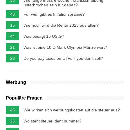
38
Wie lange muss 6 wochen krankschreibung
unterbrochen sein für gehalt?
43
Für wen gibt es Inflationsprämie?
15
Wie hoch wird die Rente 2023 ausfallen?
44
Was besagt 15 UStG?
21
Was ist eine 10 D Mark Olympia Münze wert?
23
Do you pay taxes on ETFs if you don't sell?
Werbung
Populäre Fragen
45
Wie wirken sich werbungskosten auf die steuer aus?
25
Wo steht steuer ident nummer?