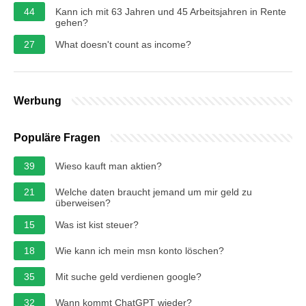
44
Kann ich mit 63 Jahren und 45 Arbeitsjahren in Rente
gehen?
27
What doesn't count as income?
Werbung
Populäre Fragen
39
Wieso kauft man aktien?
21
Welche daten braucht jemand um mir geld zu
überweisen?
15
Was ist kist steuer?
18
Wie kann ich mein msn konto löschen?
35
Mit suche geld verdienen google?
32
Wann kommt ChatGPT wieder?