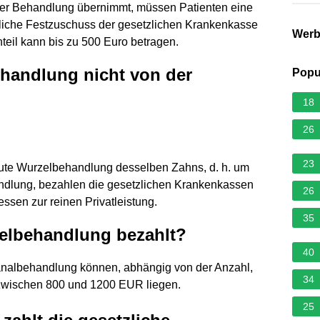
er Behandlung übernimmt, müssen Patienten eine
tliche Festzuschuss der gesetzlichen Krankenkasse
Wer
nteil kann bis zu 500 Euro betragen.
handlung nicht von der
Popu
18
26
23
eute Wurzelbehandlung desselben Zahns, d. h. um
ndlung, bezahlen die gesetzlichen Krankenkassen
26
dessen zur reinen Privatleistung.
35
zelbehandlung bezahlt?
40
kanalbehandlung können, abhängig von der Anzahl,
34
 zwischen 800 und 1200 EUR liegen.
25