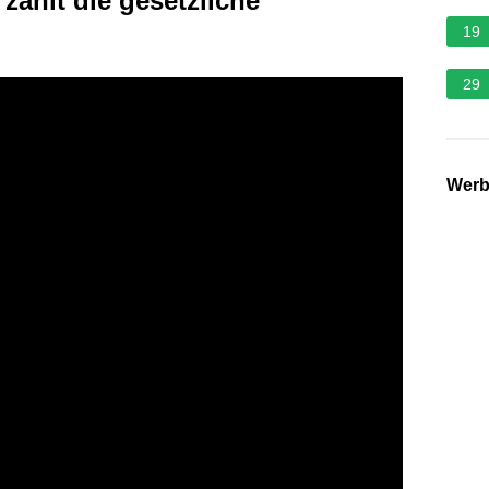
ahlt die gesetzliche
19
29
Wer