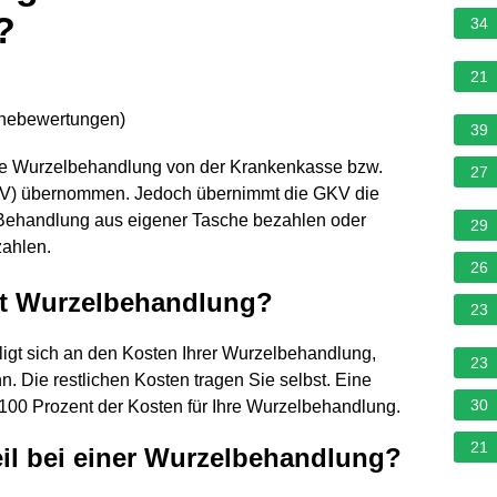
?
34
21
rnebewertungen
)
39
ie Wurzelbehandlung von der Krankenkasse bzw.
27
KV) übernommen. Jedoch übernimmt die GKV die
 Behandlung aus eigener Tasche bezahlen oder
29
zahlen.
26
lt Wurzelbehandlung?
23
ligt sich an den Kosten Ihrer Wurzelbehandlung,
23
. Die restlichen Kosten tragen Sie selbst. Eine
30
100 Prozent der Kosten für Ihre Wurzelbehandlung.
21
eil bei einer Wurzelbehandlung?