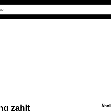
ng zahlt
Ähnl