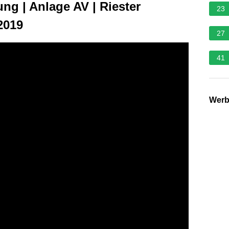
ung | Anlage AV | Riester
23
2019
27
41
Wer