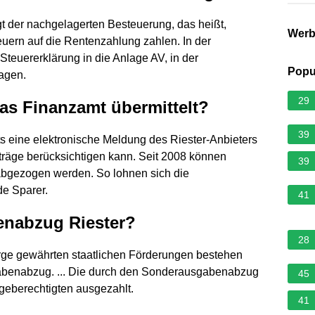
gt der nachgelagerten Besteuerung, das heißt,
Wer
uern auf die Rentenzahlung zahlen. In der
Steuererklärung in die Anlage AV, in der
Popu
agen.
29
as Finanzamt übermittelt?
39
ts eine elektronische Meldung des Riester-Anbieters
iträge berücksichtigen kann. Seit 2008 können
39
bgezogen werden. So lohnen sich die
de Sparer.
41
enabzug Riester?
28
orge gewährten staatlichen Förderungen bestehen
benabzug. ... Die durch den Sonderausgabenabzug
45
geberechtigten ausgezahlt.
41