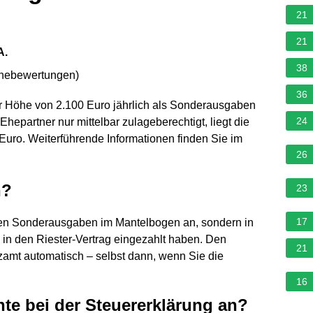
21
21
A.
38
rnebewertungen
)
36
ner Höhe von 2.100 Euro jährlich als Sonderausgaben
24
n Ehepartner nur mittelbar zulageberechtigt, liegt die
uro. Weiterführende Informationen finden Sie im
26
n?
23
17
 den Sonderausgaben im Mantelbogen an, sondern in
e in den Riester-Vertrag eingezahlt haben. Den
21
amt automatisch – selbst dann, wenn Sie die
16
nte bei der Steuererklärung an?