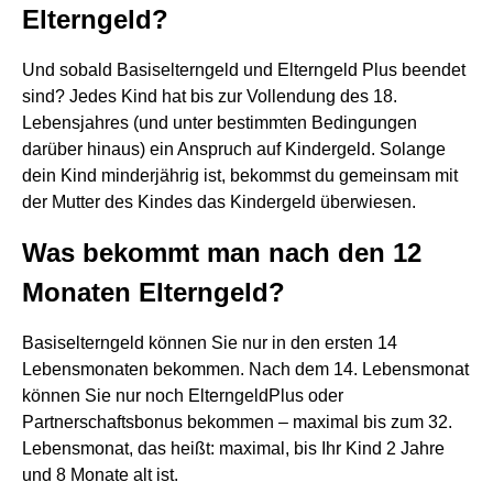
Elterngeld?
Und sobald Basiselterngeld und Elterngeld Plus beendet
sind? Jedes Kind hat bis zur Vollendung des 18.
Lebensjahres (und unter bestimmten Bedingungen
darüber hinaus) ein Anspruch auf Kindergeld. Solange
dein Kind minderjährig ist, bekommst du gemeinsam mit
der Mutter des Kindes das Kindergeld überwiesen.
Was bekommt man nach den 12
Monaten Elterngeld?
Basiselterngeld können Sie nur in den ersten 14
Lebensmonaten bekommen. Nach dem 14. Lebensmonat
können Sie nur noch ElterngeldPlus oder
Partnerschaftsbonus bekommen – maximal bis zum 32.
Lebensmonat, das heißt: maximal, bis Ihr Kind 2 Jahre
und 8 Monate alt ist.