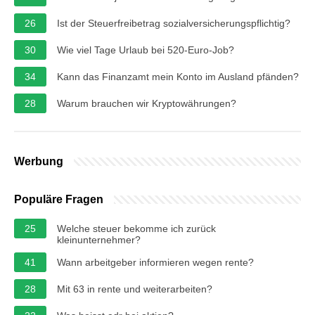
26
Ist der Steuerfreibetrag sozialversicherungspflichtig?
30
Wie viel Tage Urlaub bei 520-Euro-Job?
34
Kann das Finanzamt mein Konto im Ausland pfänden?
28
Warum brauchen wir Kryptowährungen?
Werbung
Populäre Fragen
25
Welche steuer bekomme ich zurück
kleinunternehmer?
41
Wann arbeitgeber informieren wegen rente?
28
Mit 63 in rente und weiterarbeiten?