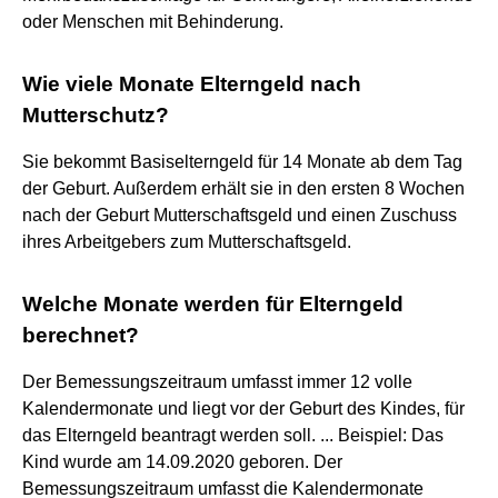
oder Menschen mit Behinderung.
Wie viele Monate Elterngeld nach
Mutterschutz?
Sie bekommt Basiselterngeld für 14 Monate ab dem Tag
der Geburt. Außerdem erhält sie in den ersten 8 Wochen
nach der Geburt Mutterschaftsgeld und einen Zuschuss
ihres Arbeitgebers zum Mutterschaftsgeld.
Welche Monate werden für Elterngeld
berechnet?
Der Bemessungszeitraum umfasst immer 12 volle
Kalendermonate und liegt vor der Geburt des Kindes, für
das Elterngeld beantragt werden soll. ... Beispiel: Das
Kind wurde am 14.09.2020 geboren. Der
Bemessungszeitraum umfasst die Kalendermonate