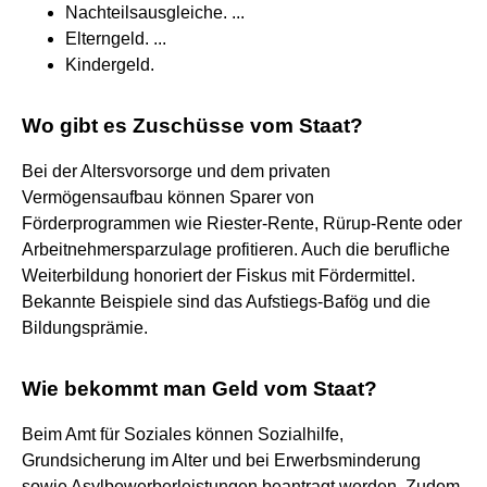
Nachteilsausgleiche. ...
Elterngeld. ...
Kindergeld.
Wo gibt es Zuschüsse vom Staat?
Bei der Altersvorsorge und dem privaten
Vermögensaufbau können Sparer von
Förderprogrammen wie Riester-Rente, Rürup-Rente oder
Arbeitnehmersparzulage profitieren. Auch die berufliche
Weiterbildung honoriert der Fiskus mit Fördermittel.
Bekannte Beispiele sind das Aufstiegs-Bafög und die
Bildungsprämie.
Wie bekommt man Geld vom Staat?
Beim Amt für Soziales können Sozialhilfe,
Grundsicherung im Alter und bei Erwerbsminderung
sowie Asylbewerberleistungen beantragt werden. Zudem