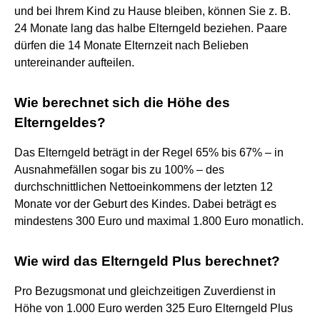
und bei Ihrem Kind zu Hause bleiben, können Sie z. B.
24 Monate lang das halbe Elterngeld beziehen. Paare
dürfen die 14 Monate Elternzeit nach Belieben
untereinander aufteilen.
Wie berechnet sich die Höhe des
Elterngeldes?
Das Elterngeld beträgt in der Regel 65% bis 67% – in
Ausnahmefällen sogar bis zu 100% – des
durchschnittlichen Nettoeinkommens der letzten 12
Monate vor der Geburt des Kindes. Dabei beträgt es
mindestens 300 Euro und maximal 1.800 Euro monatlich.
Wie wird das Elterngeld Plus berechnet?
Pro Bezugsmonat und gleichzeitigen Zuverdienst in
Höhe von 1.000 Euro werden 325 Euro Elterngeld Plus