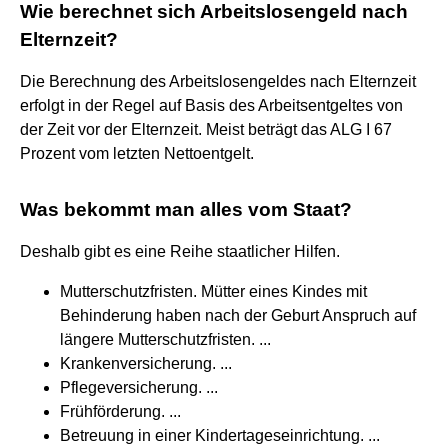
Wie berechnet sich Arbeitslosengeld nach
Elternzeit?
Die Berechnung des Arbeitslosengeldes nach Elternzeit
erfolgt in der Regel auf Basis des Arbeitsentgeltes von
der Zeit vor der Elternzeit. Meist beträgt das ALG I 67
Prozent vom letzten Nettoentgelt.
Was bekommt man alles vom Staat?
Deshalb gibt es eine Reihe staatlicher Hilfen.
Mutterschutzfristen. Mütter eines Kindes mit
Behinderung haben nach der Geburt Anspruch auf
längere Mutterschutzfristen. ...
Krankenversicherung. ...
Pflegeversicherung. ...
Frühförderung. ...
Betreuung in einer Kindertageseinrichtung. ...