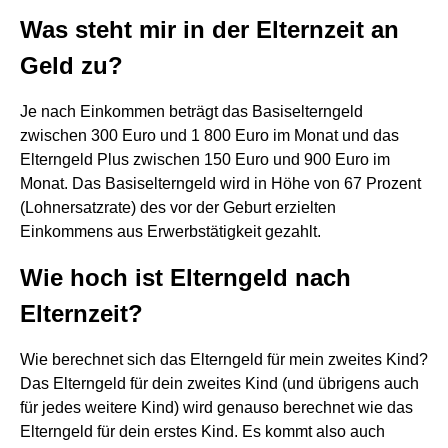
Was steht mir in der Elternzeit an
Geld zu?
Je nach Einkommen beträgt das Basiselterngeld
zwischen 300 Euro und 1 800 Euro im Monat und das
Elterngeld Plus zwischen 150 Euro und 900 Euro im
Monat. Das Basiselterngeld wird in Höhe von 67 Prozent
(Lohnersatzrate) des vor der Geburt erzielten
Einkommens aus Erwerbstätigkeit gezahlt.
Wie hoch ist Elterngeld nach
Elternzeit?
Wie berechnet sich das Elterngeld für mein zweites Kind?
Das Elterngeld für dein zweites Kind (und übrigens auch
für jedes weitere Kind) wird genauso berechnet wie das
Elterngeld für dein erstes Kind. Es kommt also auch