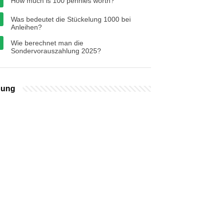
How much is 100 pennies worth?
Was bedeutet die Stückelung 1000 bei
Anleihen?
Wie berechnet man die
Sondervorauszahlung 2025?
bung