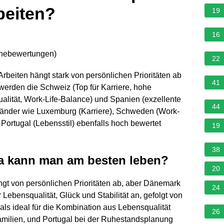
beiten?
19
16
rnebewertungen
)
22
beiten hängt stark von persönlichen Prioritäten ab
41
t werden die Schweiz (Top für Karriere, hohe
lität, Work-Life-Balance) und Spanien (exzellente
44
 Länder wie Luxemburg (Karriere), Schweden (Work-
 Portugal (Lebensstil) ebenfalls hoch bewertet
19
38
a kann man am besten leben?
20
gt von persönlichen Prioritäten ab, aber Dänemark
24
 Lebensqualität, Glück und Stabilität an, gefolgt von
s ideal für die Kombination aus Lebensqualität
26
Familien, und Portugal bei der Ruhestandsplanung