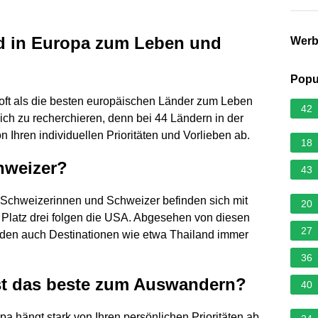
nd in Europa zum Leben und
Wer
Popu
 oft als die besten europäischen Länder zum Leben
42
ich zu recherchieren, denn bei 44 Ländern in der
Ihren individuellen Prioritäten und Vorlieben ab.
18
hweizer?
43
Schweizerinnen und Schweizer befinden sich mit
20
 Platz drei folgen die USA. Abgesehen von diesen
27
en auch Destinationen wie etwa Thailand immer
36
st das beste zum Auswandern?
40
 hängt stark von Ihren persönlichen Prioritäten ab