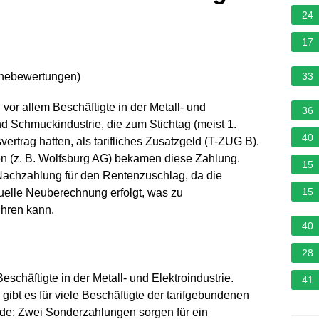
24
17
rnebewertungen
)
33
or allem Beschäftigte in der Metall- und
36
nd Schmuckindustrie, die zum Stichtag (meist 1.
40
ertrag hatten, als tarifliches Zusatzgeld (T-ZUG B).
en (z. B. Wolfsburg AG) bekamen diese Zahlung.
15
achzahlung für den Rentenzuschlag, da die
15
uelle Neuberechnung erfolgt, was zu
ühren kann.
40
28
chäftigte in der Metall- und Elektroindustrie.
41
gibt es für viele Beschäftigte der tarifgebundenen
eude: Zwei Sonderzahlungen sorgen für ein