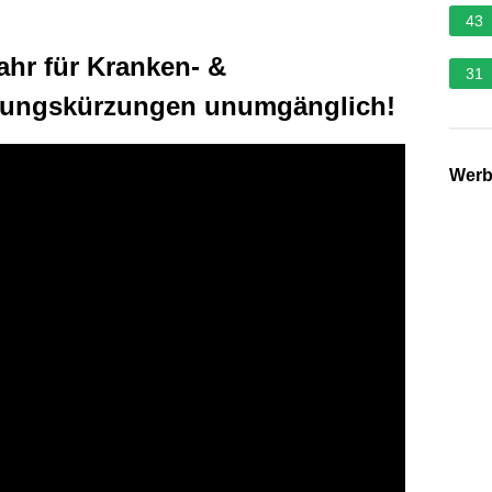
43
ahr für Kranken- &
31
stungskürzungen unumgänglich!
Wer