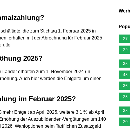
Wer
nmalzahlung?
Popu
häftigte, die zum Stichtag 1. Februar 2025 in
hen, erhalten mit der Abrechnung für Februar 2025
27
rutto.
29
höhung 2025?
35
er Länder erhalten zum 1. November 2024 (in
43
rhöhung. Auch hier werden die Entgelte um einen
36
25
hlung im Februar 2025?
38
mehr Entgelt ab April 2025, weitere 3,1 % ab April
 Erhöhung der Auszubildenden-Vergütungen um 140
20
 2026. Wahloptionen beim Tariflichen Zusatzgeld