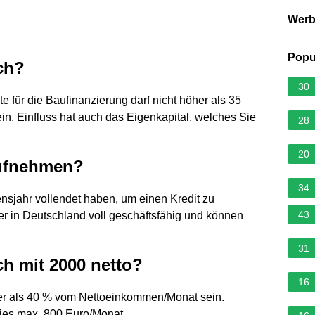
Wer
Popu
ch?
30
te für die Baufinanzierung darf nicht höher als 35
n. Einfluss hat auch das Eigenkapital, welches Sie
28
20
 aufnehmen?
34
ensjahr vollendet haben, um einen Kredit zu
43
er in Deutschland voll geschäftsfähig und können
31
ch mit 2000 netto?
16
öher als 40 % vom Nettoeinkommen/Monat sein.
dies max. 800 Euro/Monat.