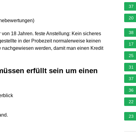
37
20
rnebewertungen
)
38
er von 18 Jahren. feste Anstellung: Kein sicheres
stellte in der Probezeit normalerweise keinen
17
ahre nachgewiesen werden, damit man einen Kredit
25
31
üssen erfüllt sein um einen
37
36
rblick
22
and.
23