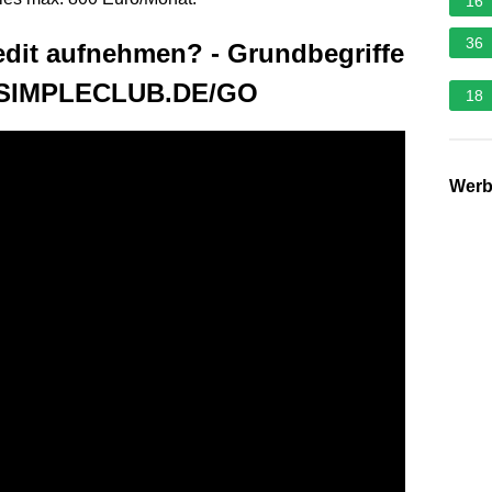
16
36
redit aufnehmen? - Grundbegriffe
uf SIMPLECLUB.DE/GO
18
Wer