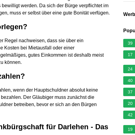
ewilligt werden. Da sich der Bürge verpflichtet im
en, muss er selbst über eine gute Bonität verfügen.
Wer
orlegen?
Popu
er Regel nachweisen, dass sie über ein
39
 Kosten bei Mietausfall oder einer
17
egelmäßiges, gutes Einkommen ist deshalb meist
zu können.
24
zahlen?
40
ahlen, wenn der Hauptschuldner absolut keine
37
 bezahlen. Der Gläubiger muss zunächst die
20
dner betreiben, bevor er sich an den Bürgen
42
nkbürgschaft für Darlehen - Das
19