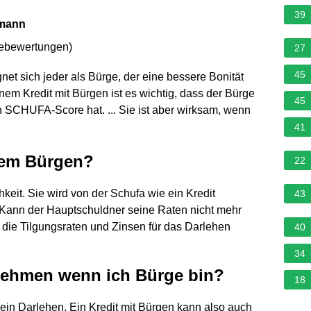
39
kmann
nebewertungen
)
27
45
et sich jeder als Bürge, der eine bessere Bonität
inem Kredit mit Bürgen ist es wichtig, dass der Bürge
45
 SCHUFA-Score hat. ... Sie ist aber wirksam, wenn
41
inem Bürgen?
22
hkeit. Sie wird von der Schufa wie ein Kredit
43
. Kann der Hauptschuldner seine Raten nicht mehr
die Tilgungsraten und Zinsen für das Darlehen
40
34
fnehmen wenn ich Bürge bin?
18
ein Darlehen. Ein Kredit mit Bürgen kann also auch