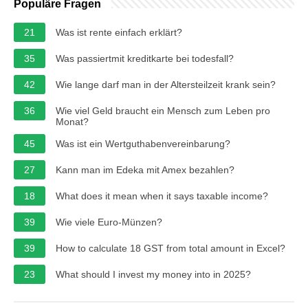
Populäre Fragen
21
Was ist rente einfach erklärt?
35
Was passiertmit kreditkarte bei todesfall?
42
Wie lange darf man in der Altersteilzeit krank sein?
36
Wie viel Geld braucht ein Mensch zum Leben pro
Monat?
45
Was ist ein Wertguthabenvereinbarung?
27
Kann man im Edeka mit Amex bezahlen?
18
What does it mean when it says taxable income?
39
Wie viele Euro-Münzen?
39
How to calculate 18 GST from total amount in Excel?
23
What should I invest my money into in 2025?