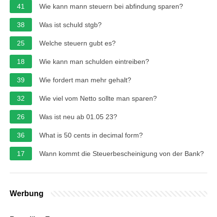
41
Wie kann mann steuern bei abfindung sparen?
38
Was ist schuld stgb?
25
Welche steuern gubt es?
18
Wie kann man schulden eintreiben?
39
Wie fordert man mehr gehalt?
32
Wie viel vom Netto sollte man sparen?
26
Was ist neu ab 01.05 23?
36
What is 50 cents in decimal form?
17
Wann kommt die Steuerbescheinigung von der Bank?
Werbung