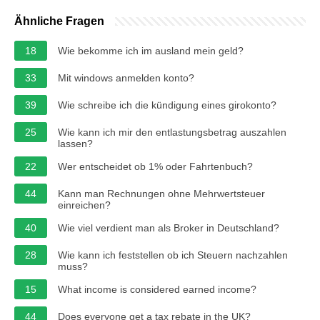
Ähnliche Fragen
18
Wie bekomme ich im ausland mein geld?
33
Mit windows anmelden konto?
39
Wie schreibe ich die kündigung eines girokonto?
25
Wie kann ich mir den entlastungsbetrag auszahlen
lassen?
22
Wer entscheidet ob 1% oder Fahrtenbuch?
44
Kann man Rechnungen ohne Mehrwertsteuer
einreichen?
40
Wie viel verdient man als Broker in Deutschland?
28
Wie kann ich feststellen ob ich Steuern nachzahlen
muss?
15
What income is considered earned income?
44
Does everyone get a tax rebate in the UK?