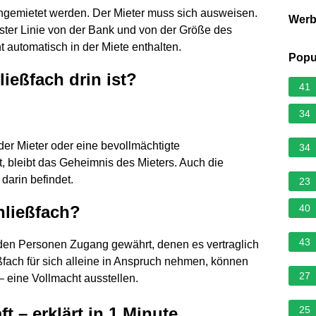
gemietet werden. Der Mieter muss sich ausweisen.
Wer
rster Linie von der Bank und von der Größe des
t automatisch in der Miete enthalten.
Popu
ießfach drin ist?
41
34
er Mieter oder eine bevollmächtigte
34
, bleibt das Geheimnis des Mieters. Auch die
darin befindet.
23
hließfach?
40
43
 den Personen Zugang gewährt, denen es vertraglich
ßfach für sich alleine in Anspruch nehmen, können
27
 eine Vollmacht ausstellen.
t – erklärt in 1 Minute
25