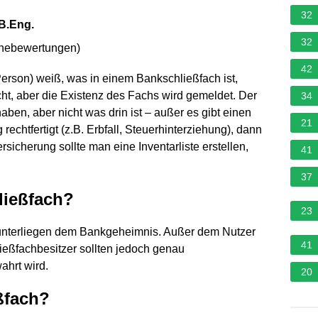
32
 B.Eng.
32
rnebewertungen
)
42
Person) weiß, was in einem Bankschließfach ist,
ht, aber die Existenz des Fachs wird gemeldet. Der
34
aben, aber nicht was drin ist – außer es gibt einen
21
echtfertigt (z.B. Erbfall, Steuerhinterziehung), dann
rsicherung sollte man eine Inventarliste erstellen,
41
37
ließfach?
23
 unterliegen dem Bankgeheimnis. Außer dem Nutzer
41
ließfachbesitzer sollten jedoch genau
ahrt wird.
20
ßfach?