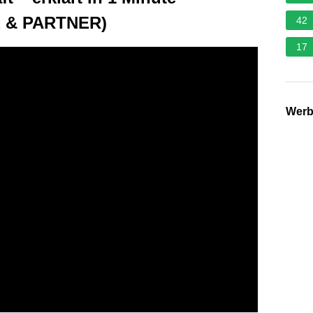
E & PARTNER)
42
17
Wer