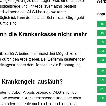
ähigkeit (ALG I) zu beantragen, was eine nahtlose
Wer
sigkeitsregelung. Ihr Arbeitsverhältnis besteht
sind während des ALG-I-bezugs weiterhin
Popu
öglich ist, kann der nächste Schritt das Bürgergeld
rftig sind.
16
enn die Krankenkasse nicht mehr
19
29
34
 es für Arbeitnehmer meist drei Möglichkeiten:
g durch den Arbeitgeber. Bei weiterhin bestehender
34
beitsagentur oder dem Jobcenter zur Beantragung
23
s Krankengeld ausläuft?
39
45
tur für Arbeit Arbeitslosengeld (ALG) nach der
Sie weiterhin krankgeschrieben sind, aber noch
38
sminderungsrente noch nicht entschieden ist;