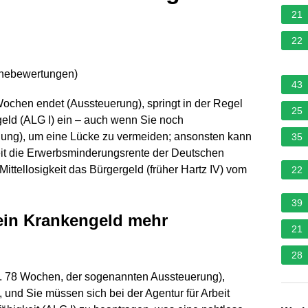
21
22
rnebewertungen
)
43
chen endet (Aussteuerung), springt in der Regel
25
ngeld (ALG I) ein – auch wenn Sie noch
elung), um eine Lücke zu vermeiden; ansonsten kann
35
eit die Erwerbsminderungsrente der Deutschen
ittellosigkeit das Bürgergeld (früher Hartz IV) vom
22
39
ein Krankengeld mehr
21
28
. 78 Wochen, der sogenannten Aussteuerung),
und Sie müssen sich bei der Agentur für Arbeit