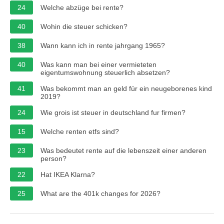
24
Welche abzüge bei rente?
40
Wohin die steuer schicken?
38
Wann kann ich in rente jahrgang 1965?
40
Was kann man bei einer vermieteten
eigentumswohnung steuerlich absetzen?
41
Was bekommt man an geld für ein neugeborenes kind
2019?
24
Wie grois ist steuer in deutschland fur firmen?
15
Welche renten etfs sind?
23
Was bedeutet rente auf die lebenszeit einer anderen
person?
22
Hat IKEA Klarna?
25
What are the 401k changes for 2026?