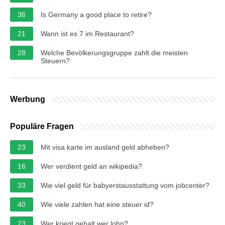
36
Is Germany a good place to retire?
21
Wann ist es 7 im Restaurant?
28
Welche Bevölkerungsgruppe zahlt die meisten
Steuern?
Werbung
Populäre Fragen
23
Mit visa karte im ausland geld abheben?
16
Wer verdient geld an wikipedia?
33
Wie viel geld für babyerstausstattung vom jobcenter?
40
Wie viele zahlen hat eine steuer id?
23
Wer kriegt gehalt wer lohn?