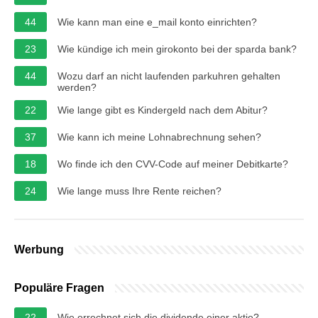
44
Wie kann man eine e_mail konto einrichten?
23
Wie kündige ich mein girokonto bei der sparda bank?
44
Wozu darf an nicht laufenden parkuhren gehalten
werden?
22
Wie lange gibt es Kindergeld nach dem Abitur?
37
Wie kann ich meine Lohnabrechnung sehen?
18
Wo finde ich den CVV-Code auf meiner Debitkarte?
24
Wie lange muss Ihre Rente reichen?
Werbung
Populäre Fragen
22
Wie errechnet sich die dividende einer aktie?