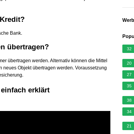
 Kredit?
Wer
tsche Bank.
Popu
n übertragen?
32
er übertragen werden. Alternativ können die Mittel
20
in neues Objekt übertragen werden. Voraussetzung
27
esicherung.
35
einfach erklärt
38
34
21