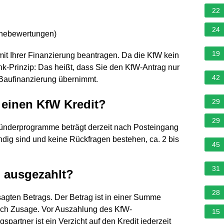
22
24
rnebewertungen
)
19
mit Ihrer Finanzierung beantragen. Da die KfW kein
ank-Prinzip: Das heißt, dass Sie den KfW-Antrag nur
42
 Baufinanzierung übernimmt.
einen KfW Kredit?
29
29
ründerprogramme beträgt derzeit nach Posteingang
ändig sind und keine Rückfragen bestehen, ca. 2 bis
45
31
n ausgezahlt?
28
agten Betrags. Der Betrag ist in einer Summe
 nach Zusage. Vor Auszahlung des KfW-
15
partner ist ein Verzicht auf den Kredit jederzeit