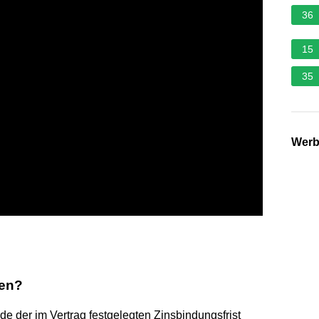
36
15
35
Wer
sen?
 der im Vertrag festgelegten Zinsbindungsfrist