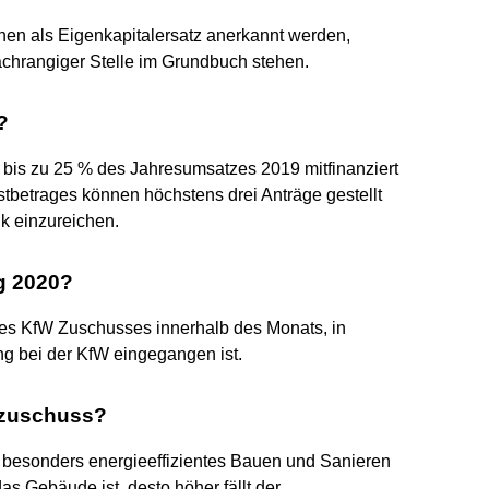
hen als Eigenkapitalersatz anerkannt werden,
nachrangiger Stelle im Grundbuch stehen.
?
is zu 25 % des Jahresumsatzes 2019 mitfinanziert
stbetrages können höchstens drei Anträge gestellt
k einzureichen.
g 2020?
des KfW Zuschusses innerhalb des Monats, in
g bei der KfW eingegangen ist.
gszuschuss?
 besonders energieeffizientes Bauen und Sanieren
 das Gebäude ist, desto höher fällt der