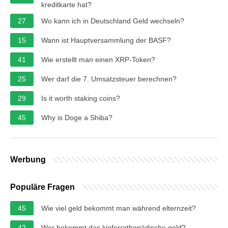
kreditkarte hat?
27
Wo kann ich in Deutschland Geld wechseln?
15
Wann ist Hauptversammlung der BASF?
41
Wie erstellt man einen XRP-Token?
25
Wer darf die 7. Umsatzsteuer berechnen?
29
Is it worth staking coins?
45
Why is Doge a Shiba?
Werbung
Populäre Fragen
45
Wie viel geld bekommt man während elternzeit?
42
Wer bekommt das kieferorthopädische geld?