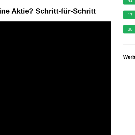
41
ne Aktie? Schritt-für-Schritt
17
38
Wer