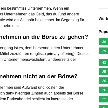
in ein bestimmtes Unternehmen. Wenn ein
das Unternehmen das Geld, das du (und andere
Wer
Aktie wird als Aktionär bezeichnet. Im Gegenzug für
ternehmens.
Popu
rnehmen an die Börse zu gehen?
36
rsengang ist es, dem börsennotierten Unternehmen
29
ittel zuzuführen (englisch primary offering). Dieses
 von Unternehmenswachstum, andererseits der
42
25
nehmen nicht an der Börse?
20
rnehmen sind Aufwand und Kosten der
26
ch dank niedriger Zinsen auch abseits der Börse
dem Parketthandel schlicht im Interesse der
22