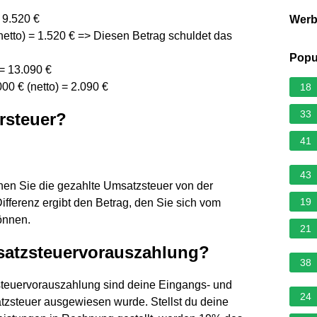
 9.520 €
Wer
(netto) = 1.520 € => Diesen Betrag schuldet das
Popu
 = 13.090 €
00 € (netto) = 2.090 €
18
33
rsteuer?
41
43
en Sie die gezahlte Umsatzsteuer von der
19
ferenz ergibt den Betrag, den Sie sich vom
önnen.
21
msatzsteuervorauszahlung?
38
teuervorauszahlung sind deine Eingangs- und
24
zsteuer ausgewiesen wurde. Stellst du deine