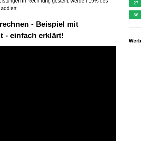
eistungen in Rechnung gestellt, werden 19% des
27
addiert.
36
rechnen - Beispiel mit
- einfach erklärt!
Wer