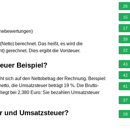
26
15
17
rnebewertungen
)
39
Netto) berechnet. Das heißt, es wird die
22
) gerechnet. Dies ergibt die Vorsteuer.
euer Beispiel?
43
42
t sich auf den Nettobetrag der Rechnung. Beispiel:
etto, die Umsatzsteuer beträgt 19 %. Die Brutto-
41
egt bei 2.380 Euro: Sie bezahlen Umsatzsteuer
37
er und Umsatzsteuer?
18