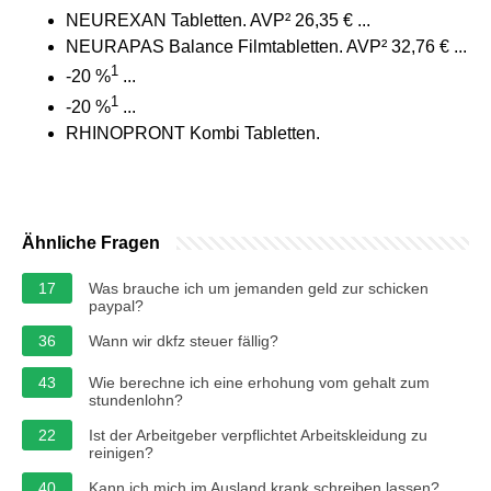
NEUREXAN Tabletten. AVP² 26,35 € ...
NEURAPAS Balance Filmtabletten. AVP² 32,76 € ...
1
-20 %
...
1
-20 %
...
RHINOPRONT Kombi Tabletten.
Ähnliche Fragen
17
Was brauche ich um jemanden geld zur schicken
paypal?
36
Wann wir dkfz steuer fällig?
43
Wie berechne ich eine erhohung vom gehalt zum
stundenlohn?
22
Ist der Arbeitgeber verpflichtet Arbeitskleidung zu
reinigen?
40
Kann ich mich im Ausland krank schreiben lassen?