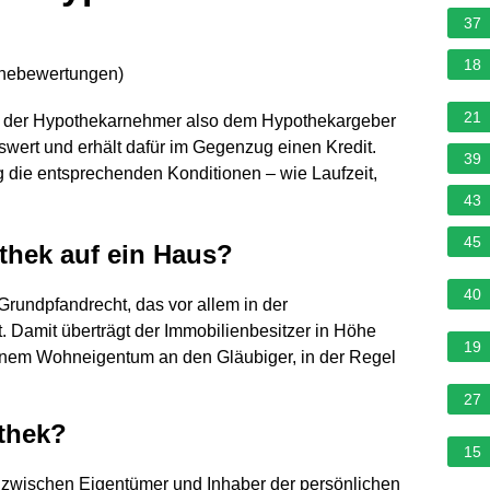
37
18
rnebewertungen
)
21
t der Hypothekarnehmer also dem Hypothekargeber
wert und erhält dafür im Gegenzug einen Kredit.
39
g die entsprechenden Konditionen – wie Laufzeit,
43
45
othek auf ein Haus?
40
Grundpfandrecht, das vor allem in der
 Damit überträgt der Immobilienbesitzer in Höhe
19
nem Wohneigentum an den Gläubiger, in der Regel
27
othek?
15
g zwischen Eigentümer und Inhaber der persönlichen