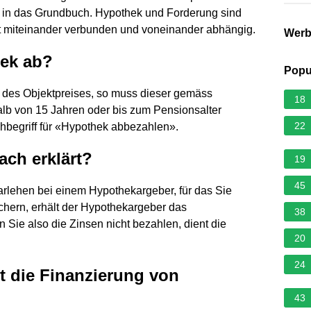
g in das Grundbuch. Hypothek und Forderung sind
est miteinander verbunden und voneinander abhängig.
Wer
hek ab?
Popu
t des Objektpreises, so muss dieser gemäss
18
alb von 15 Jahren oder bis zum Pensionsalter
22
achbegriff für «Hypothek abbezahlen».
ach erklärt?
19
45
arlehen bei einem Hypothekargeber, für das Sie
hern, erhält der Hypothekargeber das
38
 Sie also die Zinsen nicht bezahlen, dient die
20
24
t die Finanzierung von
43