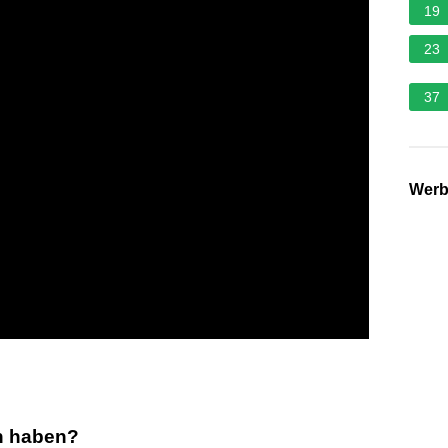
19
23
37
Wer
an haben?