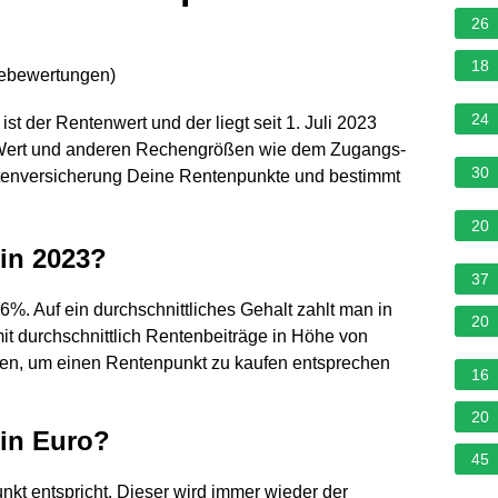
26
18
nebewertungen
)
24
t der Rentenwert und der liegt seit 1. Juli 2023
m Wert und anderen Rechengrößen wie dem Zugangs-
30
entenversicherung Deine Rentenpunkte und bestimmt
20
in 2023?
37
6%. Auf ein durchschnittliches Gehalt zahlt man in
20
t durchschnittlich Rentenbeiträge in Höhe von
sten, um einen Rentenpunkt zu kaufen entsprechen
16
20
 in Euro?
45
nkt entspricht. Dieser wird immer wieder der