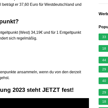
ll beträgt er 37,60 Euro für Westdeutschland und
Wer
npunkt?
Popu
ntgeltpunkt (West) 34,19€ und für 1 Entgeltpunkt
33
ndert sich regelmäßig.
?
18
44
29
tenpunkte ansammeln, wenn du von den derzeit
gehst.
40
ng 2023 steht JETZT fest!
29
18