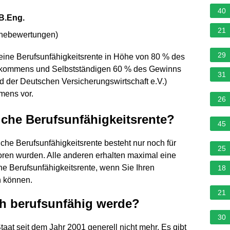
40
B.Eng.
21
rnebewertungen
)
29
 eine Berufsunfähigkeitsrente in Höhe von 80 % des
nkommens und Selbstständigen 60 % des Gewinns
31
 der Deutschen Versicherungswirtschaft e.V.)
mens vor.
26
che Berufsunfähigkeitsrente?
45
iche Berufsunfähigkeitsrente besteht nur noch für
25
ren wurden. Alle anderen erhalten maximal eine
ine Berufsunfähigkeitsrente, wenn Sie Ihren
18
n können.
21
h berufsunfähig werde?
30
taat seit dem Jahr 2001 generell nicht mehr. Es gibt