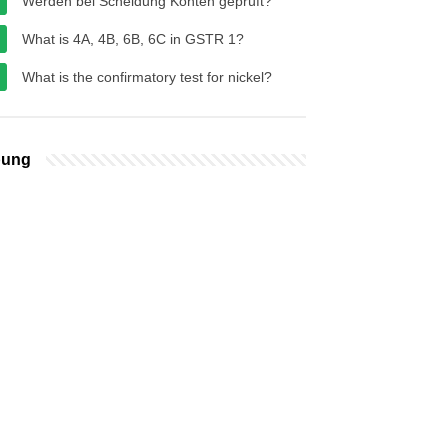
Werden bei Scheidung Konten geprüft?
What is 4A, 4B, 6B, 6C in GSTR 1?
What is the confirmatory test for nickel?
bung