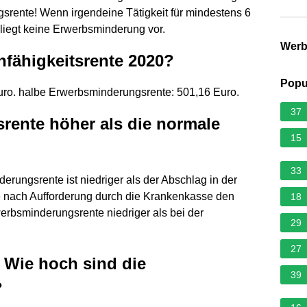
srente! Wenn irgendeine Tätigkeit für mindestens 6
liegt keine Erwerbsminderung vor.
Wer
nfähigkeitsrente 2020?
Popu
uro. halbe Erwerbsminderungsrente: 501,16 Euro.
37
srente höher als die normale
15
33
rungsrente ist niedriger als der Abschlag in der
erte nach Aufforderung durch die Krankenkasse den
18
erbsminderungsrente niedriger als bei der
29
27
- Wie hoch sind die
39
?