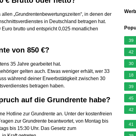
0 € Brutto oder netto?
Wer
 allen „Grundrentenbewertungszeiten“, in denen der
schnittsverdienstes in Deutschland betragen hat.
Popu
 Euro brutto und entspricht 0,025 monatlichen
39
te von 850 €?
42
30
ens 35 Jahre gearbeitet hat.
ehöriger gelten auch. Etwas weniger erhält, wer 33
18
uss während deiner Erwerbstätigkeit zwischen 30
tsverdienstes betragen haben.
39
spruch auf die Grundrente habe?
45
42
e Hotline zur Grundrente an. Unter der kostenfreien
agen zur Grundrente beantwortet, von Montag bis
41
itags bis 15:30 Uhr. Das Gesetz zum
in Kraft getreten.
39