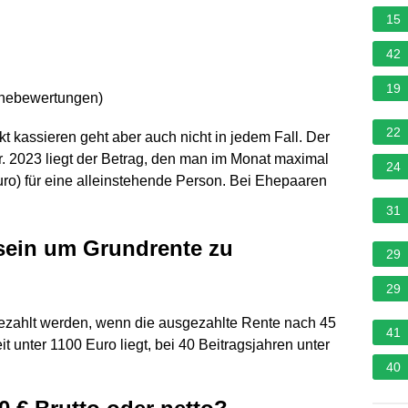
15
42
19
rnebewertungen
)
22
 kassieren geht aber auch nicht in jedem Fall. Der
r. 2023 liegt der Betrag, den man im Monat maximal
24
uro) für eine alleinstehende Person. Bei Ehepaaren
31
sein um Grundrente zu
29
29
gezahlt werden, wenn die ausgezahlte Rente nach 45
41
 unter 1100 Euro liegt, bei 40 Beitragsjahren unter
40