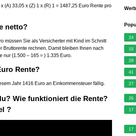
x (A) 33,05 x (Z) 1 x (R) 1 = 1487,25 Euro Rente pro
Wer
Popu
e netto?
24
ro müssen Sie als Versicherter mit Kind im Schnitt
r Bruttorente rechnen. Damit bleiben Ihnen nach
15
 nur (1.500 – 165 = ) 1.335 Euro.
29
 Euro Rente?
41
iesem Jahr 1416 Euro an Einkommensteuer fällig.
27
u? Wie funktioniert die Rente?
26
el ?
17
17