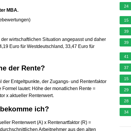
24
ster MBA.
nebewertungen
)
15
39
der wirtschaftlichen Situation angepasst und daher
39
 34,19 Euro für Westdeutschland, 33,47 Euro für
41
he der Rente?
37
15
l der Entgeltpunkte, der Zugangs- und Rentenfaktor
e Formel lautet: Höhe der monatlichen Rente =
29
or x aktueller Rentenwert.
28
e bekomme ich?
34
ueller Rentenwert (A) x Rentenartfaktor (R) =
 durchschnittlichen Arbeitnehmer aus den alten