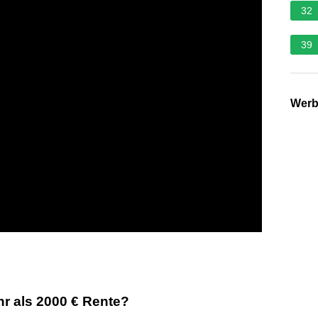
32
39
Wer
r als 2000 € Rente?