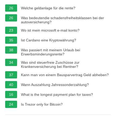
26
Welche geldanlage für die rente?
26
Was bedeutendie schadensfreiheitsklassen bei der
autoversicherung?
23
Wo ist mein microsoft e-mail konto?
35
Ist Cardano eine Kryptowährung?
38
Was passiert mit meinem Urlaub bei
Erwerbsminderungsrente?
34
Was sind steuerfreie Zuschüsse zur
Krankenversicherung bei Rentner?
37
Kann man von einem Bausparvertrag Geld abheben?
40
Wann Auszahlung Jahressonderzahlung?
16
What is the longest payment plan for taxes?
24
Is Trezor only for Bitcoin?