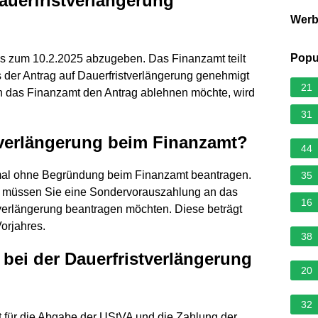
auerfristverlängerung
Wer
Popu
bis zum 10.2.2025 abzugeben. Das Finanzamt teilt
 der Antrag auf Dauerfristverlängerung genehmigt
21
enn das Finanzamt den Antrag ablehnen möchte, wird
31
tverlängerung beim Finanzamt?
44
nmal ohne Begründung beim Finanzamt beantragen.
35
er müssen Sie eine Sondervorauszahlung an das
16
tverlängerung beantragen möchten. Diese beträgt
orjahres.
38
 bei der Dauerfristverlängerung
20
32
st für die Abgabe der UStVA und die Zahlung der