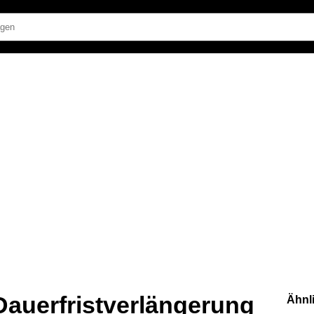
Dauerfristverlängerung
Ähnl