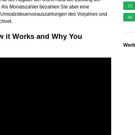
21
 Als Monatszahler bezahlen Sie aber eine
r Umsatzsteuervorauszahlungen des Vorjahres und
45
chnet.
w it Works and Why You
Wer