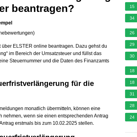
uer beantragen?
15
34
Hempel
rnebewertungen
)
26
29
kt über ELSTER online beantragen. Dazu gehst du
ung“ im Bereich der Umsatzsteuer und füllst das
30
deine Steuernummer und die Daten des Finanzamts
18
erfristverlängerung für die
18
31
28
meldungen monatlich übermitteln, können eine
uch nehmen, wenn sie einen entsprechenden Antrag
24
n Antrag erstmals bis zum 10.02.2025 stellen.