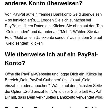
anderes Konto überweisen?
Von PayPal auf ein fremdes Bankkonto Geld überweisen
– so funktioniert´s. ... Loggen Sie sich zunächst bei
PayPal mit Ihren Daten ein. Klicken Sie oben auf den Tab
"Geld senden" und darunter auf "Mehr". Wählen Sie das
Feld "Geld an ein Bankkonto senden" aus, indem Sie auf
"Geld senden" klicken.
Wie überweise ich auf ein PayPal-
Konto?
Öffne die PayPal-Webseite und logge Dich ein. Klicke im
Bereich „Dein PayPal-Guthaben” (mittig) auf „Geld
einzahlen oder abbuchen”. Wähle auf der nächsten Seite
die Option „Geld einzahlen”. An dieser Stelle teilt PayPal
Dir mit, dass Dein verknüpftes Bankkonto verwendet wird.