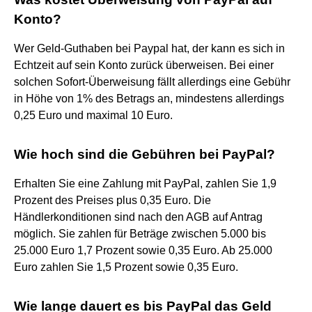
Konto?
Wer Geld-Guthaben bei Paypal hat, der kann es sich in
Echtzeit auf sein Konto zurück überweisen. Bei einer
solchen Sofort-Überweisung fällt allerdings eine Gebühr
in Höhe von 1% des Betrags an, mindestens allerdings
0,25 Euro und maximal 10 Euro.
Wie hoch sind die Gebühren bei PayPal?
Erhalten Sie eine Zahlung mit PayPal, zahlen Sie 1,9
Prozent des Preises plus 0,35 Euro. Die
Händlerkonditionen sind nach den AGB auf Antrag
möglich. Sie zahlen für Beträge zwischen 5.000 bis
25.000 Euro 1,7 Prozent sowie 0,35 Euro. Ab 25.000
Euro zahlen Sie 1,5 Prozent sowie 0,35 Euro.
Wie lange dauert es bis PayPal das Geld