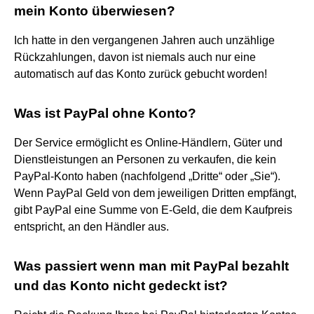
mein Konto überwiesen?
Ich hatte in den vergangenen Jahren auch unzählige
Rückzahlungen, davon ist niemals auch nur eine
automatisch auf das Konto zurück gebucht worden!
Was ist PayPal ohne Konto?
Der Service ermöglicht es Online-Händlern, Güter und
Dienstleistungen an Personen zu verkaufen, die kein
PayPal-Konto haben (nachfolgend „Dritte“ oder „Sie“).
Wenn PayPal Geld von dem jeweiligen Dritten empfängt,
gibt PayPal eine Summe von E-Geld, die dem Kaufpreis
entspricht, an den Händler aus.
Was passiert wenn man mit PayPal bezahlt
und das Konto nicht gedeckt ist?