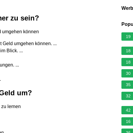
Wer
mer zu sein?
Popu
eld umgehen können
19
it Geld umgehen können. ...
 Blick. ...
18
18
ngen. ...
30
.
35
 Geld um?
32
 zu lernen
42
16
en.
36