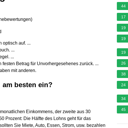
44
17
rnebewertungen
)
19
d
19
optisch auf. ...
uch. ...
19
el. ...
26
 festen Betrag für Unvorhergesehenes zurück. ...
gaben mit anderen.
38
d am besten ein?
24
34
45
s monatlichen Einkommens, der zweite aus 30
 50 Prozent: Die Hälfte des Lohns geht für das
llten Sie Miete, Auto, Essen, Strom, usw. bezahlen