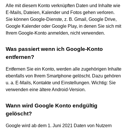
Alle mit diesem Konto verknüpften Daten und Inhalte wie
E-Mails, Dateien, Kalender und Fotos gehen verloren.
Sie können Google-Dienste, z. B. Gmail, Google Drive,
Google Kalender oder Google Play, in denen Sie sich mit
Ihrem Google-Konto anmelden, nicht verwenden.
Was passiert wenn ich Google-Konto
entfernen?
Entfernen Sie ein Konto, werden alle zugehörigen Inhalte
ebenfalls von Ihrem Smartphone gelöscht. Dazu gehören
u. a. E-Mails, Kontakte und Einstellungen. Wichtig: Sie
verwenden eine ältere Android-Version.
Wann wird Google Konto endgültig
gelöscht?
Google wird ab dem 1. Juni 2021 Daten von Nutzern