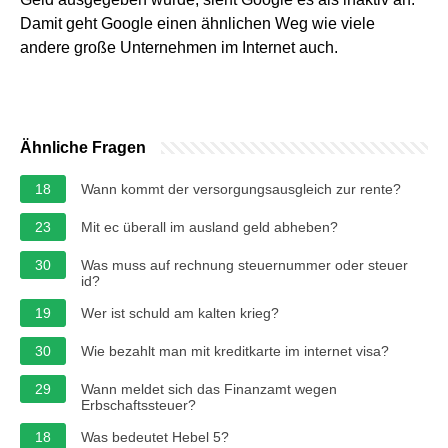
Damit geht Google einen ähnlichen Weg wie viele
andere große Unternehmen im Internet auch.
Ähnliche Fragen
18
Wann kommt der versorgungsausgleich zur rente?
23
Mit ec überall im ausland geld abheben?
30
Was muss auf rechnung steuernummer oder steuer
id?
19
Wer ist schuld am kalten krieg?
30
Wie bezahlt man mit kreditkarte im internet visa?
29
Wann meldet sich das Finanzamt wegen
Erbschaftssteuer?
18
Was bedeutet Hebel 5?