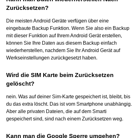
Zurücksetzen?
Die meisten Android Geräte verfügen über eine
eingebaute Backup Funktion. Wenn Sie also ein Backup
mit dieser Funktion auf Ihrem Android Gerät erstellen,
können Sie Ihre Daten aus diesem Backup einfach
wiederherstellen, nachdem Sie Ihr Android Gerät auf
Werkseinstellungen zurückgesetzt haben.
Wird die SIM Karte beim Zurücksetzen
gelöscht?
nein. Was auf deiner Sim-Karte gespeichert ist, bleibt, bis
du das extra löscht. Das ist vom Smartphone unabhängig.
Aber alle privaten Dateien, die auf dem Smarti
gespeichert sind, sind nach einem Zurücksetzen weg.
Kann man die Google Sperre umgehen?