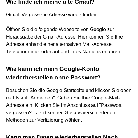
Wie finde ich meine alte Gmail?
Gmail: Vergessene Adresse wiederfinden
Öffnen Sie die folgende Webseite von Google zur
Herausgabe der Gmail-Adresse. Hier können Sie Ihre
Adresse anhand einer alternativen Mail-Adresse,
Telefonnummer oder anhand Ihres Namens erfahren.
Wie kann ich mein Google-Konto
wiederherstellen ohne Passwort?
Besuchen Sie die Google-Startseite und klicken Sie oben
rechts auf "Anmelden". Geben Sie Ihre Google-Mail-
Adresse ein. Klicken Sie im Anschluss auf "Passwort
vergessen?". Jetzt können Sie aus verschiedenen
Methoden zur Verfizierung wählen.
Kann man Daten wiederherstellen Nach