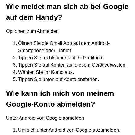
Wie meldet man sich ab bei Google
auf dem Handy?
Optionen zum Abmelden
Öffnen Sie die Gmail App auf dem Android-
Smartphone oder ‑Tablet.
Tippen Sie rechts oben auf Ihr Profilbild.
Tippen Sie auf Konten auf diesem Gerät verwalten.
Wählen Sie Ihr Konto aus.
Tippen Sie unten auf Konto entfernen.
Wie kann ich mich von meinem
Google-Konto abmelden?
Unter Android von Google abmelden
Um sich unter Android von Google abzumelden,