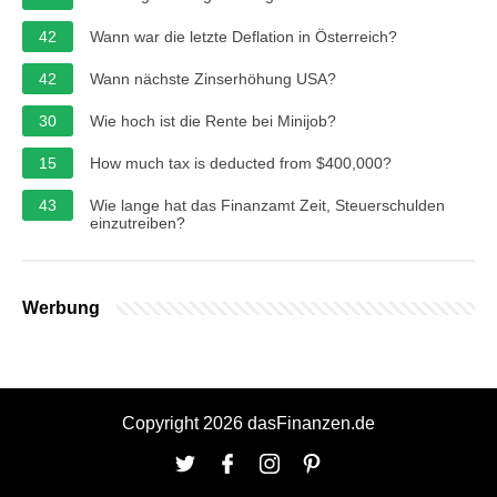
42
Wann war die letzte Deflation in Österreich?
42
Wann nächste Zinserhöhung USA?
30
Wie hoch ist die Rente bei Minijob?
15
How much tax is deducted from $400,000?
43
Wie lange hat das Finanzamt Zeit, Steuerschulden
einzutreiben?
Werbung
Copyright 2026 dasFinanzen.de