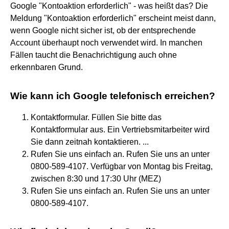
Google "Kontoaktion erforderlich" - was heißt das? Die
Meldung "Kontoaktion erforderlich" erscheint meist dann,
wenn Google nicht sicher ist, ob der entsprechende
Account überhaupt noch verwendet wird. In manchen
Fällen taucht die Benachrichtigung auch ohne
erkennbaren Grund.
Wie kann ich Google telefonisch erreichen?
Kontaktformular. Füllen Sie bitte das
Kontaktformular aus. Ein Vertriebsmitarbeiter wird
Sie dann zeitnah kontaktieren. ...
Rufen Sie uns einfach an. Rufen Sie uns an unter
0800-589-4107. Verfügbar von Montag bis Freitag,
zwischen 8:30 und 17:30 Uhr (MEZ)
Rufen Sie uns einfach an. Rufen Sie uns an unter
0800-589-4107.