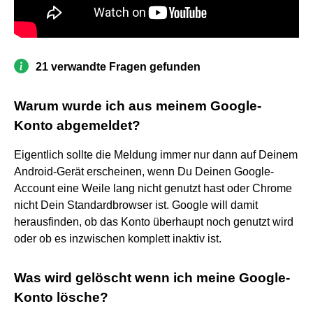
21 verwandte Fragen gefunden
Warum wurde ich aus meinem Google-
Konto abgemeldet?
Eigentlich sollte die Meldung immer nur dann auf Deinem
Android-Gerät erscheinen, wenn Du Deinen Google-
Account eine Weile lang nicht genutzt hast oder Chrome
nicht Dein Standardbrowser ist. Google will damit
herausfinden, ob das Konto überhaupt noch genutzt wird
oder ob es inzwischen komplett inaktiv ist.
Was wird gelöscht wenn ich meine Google-
Konto lösche?