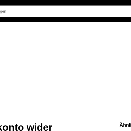
konto wider
Ähnl