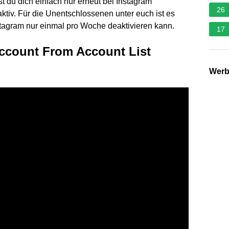
 du dich einfach nur erneut bei Instagram
26
aktiv. Für die Unentschlossenen unter euch ist es
stagram nur einmal pro Woche deaktivieren kann.
17
Account From Account List
Wer