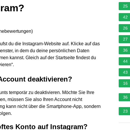
gram?
25
42
26
rnebewertungen
)
27
ufst du die Instagram-Website auf. Klicke auf das
36
n Fenster, in dem du deine persönlichen Daten
n kannst. Gleich auf der Startseite findest du
44
ieren“.
43
Account deaktivieren?
16
nts temporär zu deaktivieren. Möchte Sie Ihre
36
n, müssen Sie also Ihren Account nicht
ung kann nicht über die Smartphone-App, sondern
23
olgen.
pftes Konto auf Instagram?