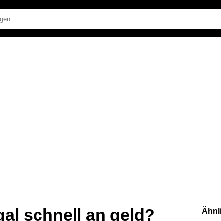
al schnell an geld?
Ähnl