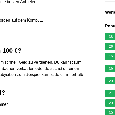
ie besten Anbieter. ...
Wer
orgen auf dem Konto. ...
Popu
38
26
 100 €?
16
 um schnell Geld zu verdienen. Du kannst zum
 Sachen verkaufen oder du suchst dir einen
39
Babysitten zum Beispiel kannst du dir innerhalb
en.
20
d?
24
20
hmen.
30