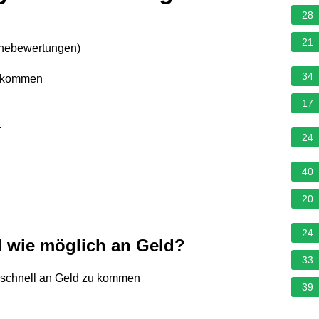
28
21
rnebewertungen
)
34
u kommen
17
.
24
40
20
24
 wie möglich an Geld?
33
m schnell an Geld zu kommen
39