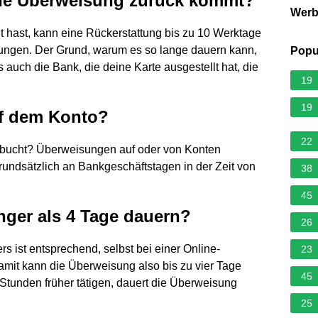
eine Überweisung zurück kommt?
Wer
t hast, kann eine Rückerstattung bis zu 10 Werktage
rungen. Der Grund, warum es so lange dauern kann,
Popu
 auch die Bank, die deine Karte ausgestellt hat, die
19
19
uf dem Konto?
22
ebucht? Überweisungen auf oder von Konten
ndsätzlich an Bankgeschäftstagen in der Zeit von
38
45
ger als 4 Tage dauern?
26
s ist entsprechend, selbst bei einer Online-
23
amit kann die Überweisung also bis zu vier Tage
45
tunden früher tätigen, dauert die Überweisung
25