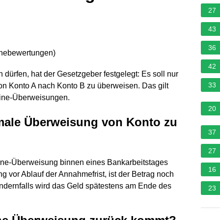
27
43
36
rnebewertungen
)
42
ürfen, hat der Gesetzgeber festgelegt: Es soll nur
33
n Konto A nach Konto B zu überweisen. Das gilt
nline-Überweisungen.
20
rmale Überweisung von Konto zu
37
27
line-Überweisung binnen eines Bankarbeitstages
16
g vor Ablauf der Annahmefrist, ist der Betrag noch
dernfalls wird das Geld spätestens am Ende des
23