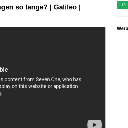
16
en so lange? | Galileo |
Wer