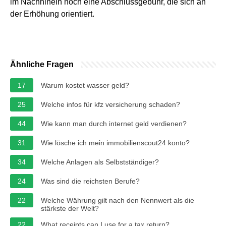
im Nachhinein noch eine Abschlussgebühr, die sich an
der Erhöhung orientiert.
Ähnliche Fragen
17
Warum kostet wasser geld?
25
Welche infos für kfz versicherung schaden?
44
Wie kann man durch internet geld verdienen?
31
Wie lösche ich mein immobilienscout24 konto?
34
Welche Anlagen als Selbstständiger?
24
Was sind die reichsten Berufe?
22
Welche Währung gilt nach den Nennwert als die
stärkste der Welt?
22
What receipts can I use for a tax return?