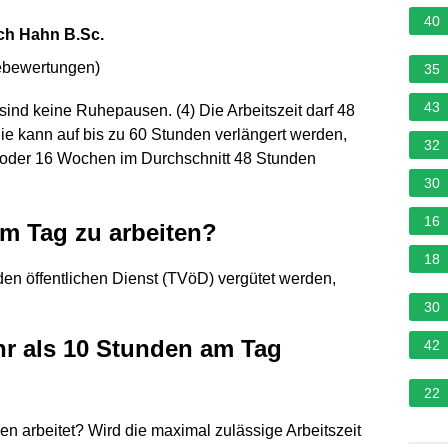
40
ich Hahn B.Sc.
ebewertungen
)
35
43
sind keine Ruhepausen. (4) Die Arbeitszeit darf 48
ie kann auf bis zu 60 Stunden verlängert werden,
32
 oder 16 Wochen im Durchschnitt 48 Stunden
30
16
am Tag zu arbeiten?
18
 den öffentlichen Dienst (TVöD) vergütet werden,
30
hr als 10 Stunden am Tag
42
22
n arbeitet? Wird die maximal zulässige Arbeitszeit