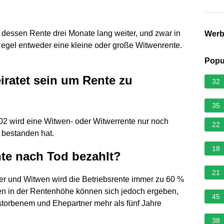
dessen Rente drei Monate lang weiter, und zwar in
Wer
egel entweder eine kleine oder große Witwenrente.
Popu
ratet sein um Rente zu
32
35
2 wird eine Witwen- oder Witwerrente nur noch
22
 bestanden hat.
18
nte nach Tod bezahlt?
21
er und Witwen wird die Betriebsrente immer zu 60 %
n in der Rentenhöhe können sich jedoch ergeben,
45
storbenem und Ehepartner mehr als fünf Jahre
38