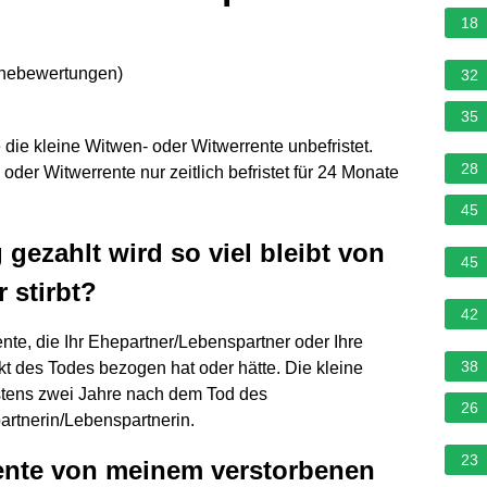
18
rnebewertungen
)
32
35
 die kleine Witwen- oder Witwerrente unbefristet.
28
der Witwerrente nur zeitlich befristet für 24 Monate
45
gezahlt wird so viel bleibt von
45
 stirbt?
42
nte, die Ihr Ehepartner/Lebenspartner oder Ihre
38
t des Todes bezogen hat oder hätte. Die kleine
stens zwei Jahre nach dem Tod des
26
rtnerin/Lebenspartnerin.
23
ente von meinem verstorbenen