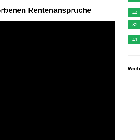
torbenen Rentenansprüche
44
32
41
Wer