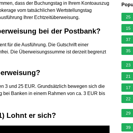
mmen, dass der Buchungstag in Ihrem Kontoauszug
Popu
okerage vom tatsächlichen Wertstellungstag
25
 Ausführung Ihrer Echtzeitüberweisung.
15
überweisung bei der Postbank?
37
t für die Ausführung. Die Gutschrift einer
35
nfrei. Die Überweisungssumme ist derzeit begrenzt
23
überweisung?
21
hen 3 und 25 EUR. Grundsätzlich bewegen sich die
17
ng bei Banken in einem Rahmen von ca. 3 EUR bis
22
29
1) Lohnt er sich?
39