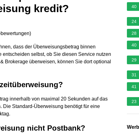
eisung kredit?
40
24
ebewertungen
)
28
40
Ihnen, dass der Überweisungsbetrag binnen
entscheiden selbst, ob Sie diesen Service nutzen
29
& Brokerage überweisen, können Sie dort optional
31
tzeitüberweisung?
41
etrag innerhalb von maximal 20 Sekunden auf das
23
 Die Standard-Überweisung benötigt für eine
ktag.
eisung nicht Postbank?
Wer