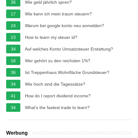
36
Wie geld jährlich spren?
17
Wie kann ich mein traum steuern?
24
Warum bei google konto neu anmelden?
23
How to learn my steuer id?
34
Auf welches Konto Umsatzsteuer Erstattung?
16
Wer gehört zu den reichsten 1%?
36
Ist Treppenhaus Wohnfläche Grundsteuer?
34
Wie hoch sind die Tagessätze?
41
How do I report dividend income?
34
What's the fastest trade to learn?
Werbung