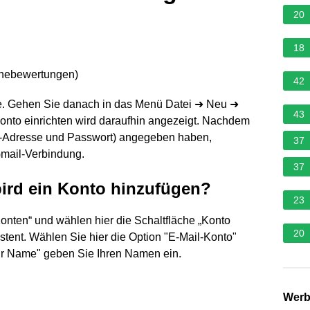
20
18
rnebewertungen
)
42
e. Gehen Sie danach in das Menü Datei ➜ Neu ➜
43
onto einrichten wird daraufhin angezeigt. Nachdem
l-Adresse und Passwort) angegeben haben,
37
Gmail-Verbindung.
37
ird ein Konto hinzufügen?
23
Konten“ und wählen hier die Schaltfläche „Konto
20
istent. Wählen Sie hier die Option "E-Mail-Konto"
Ihr Name" geben Sie Ihren Namen ein.
Wer