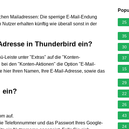
Popu
chen Mailadressen: Die sperrige E-Mail-Endung
25
utzer erhalten künftig wie überall sonst in der
35
-Adresse in Thunderbird ein?
30
ü-Leiste unter "Extras" auf die "Konten-
37
 bei den "Konten-Aktionen" die Option "E-Mail-
15
 hier Ihren Namen, Ihre E-Mail-Adresse, sowie das
29
l ein?
22
26
43
om auf.
ie Telefonnummer und das Passwort Ihres Google-
24