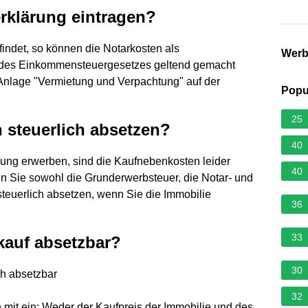
rklärung eintragen?
indet, so können die Notarkosten als
Wer
 des Einkommensteuergesetzes geltend gemacht
Anlage "Vermietung und Verpachtung" auf der
Popu
25
 steuerlich absetzen?
40
zung erwerben, sind die Kaufnebenkosten leider
40
nen Sie sowohl die Grunderwerbsteuer, die Notar- und
teuerlich absetzen, wenn Sie die Immobilie
36
33
auf absetzbar?
30
ch absetzbar
32
 mit ein: Weder der Kaufpreis der Immobilie und des