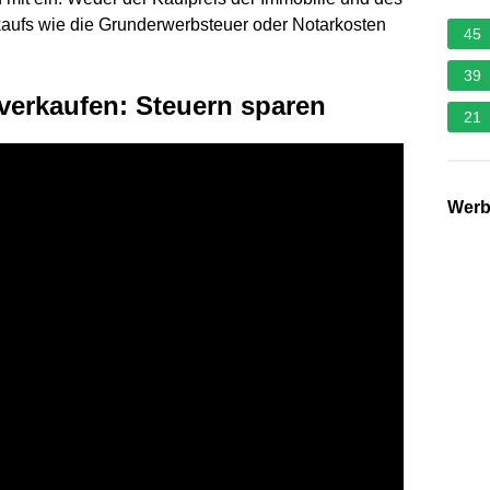
ufs wie die Grunderwerbsteuer oder Notarkosten
45
39
 verkaufen: Steuern sparen
21
Wer