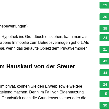
29
36
rnebewertungen
)
38
er Hypothek ins Grundbuch entstehen, kann man als
24
rbene Immobilie zum Betriebsvermögen gehört. Als
bar, wenn das gekaufte Objekt dem Privatvermögen
21
43
m Hauskauf von der Steuer
44
24
tum privat, können Sie den Erwerb sowie weitere
geltend machen. Denn im Fall von Eigennutzung
15
 Grundstück noch die Grunderwerbsteuer oder die
30