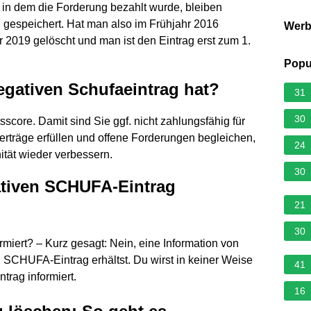
n dem die Forderung bezahlt wurde, bleiben
 gespeichert. Hat man also im Frühjahr 2016
Wer
 2019 gelöscht und man ist den Eintrag erst zum 1.
Popu
gativen Schufaeintrag hat?
31
30
score. Damit sind Sie ggf. nicht zahlungsfähig für
rträge erfüllen und offene Forderungen begleichen,
24
tät wieder verbessern.
30
ativen SCHUFA-Eintrag
21
30
iert? – Kurz gesagt: Nein, eine Information von
 SCHUFA-Eintrag erhältst. Du wirst in keiner Weise
41
rag informiert.
16