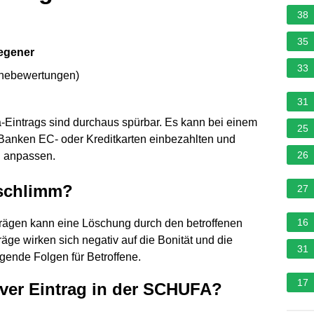
38
35
Wegener
33
rnebewertungen
)
31
Eintrags sind durchaus spürbar. Es kann bei einem
25
 Banken EC- oder Kreditkarten einbezahlten und
26
. anpassen.
 schlimm?
27
16
trägen kann eine Löschung durch den betroffenen
ge wirken sich negativ auf die Bonität und die
31
ende Folgen für Betroffene.
17
iver Eintrag in der SCHUFA?