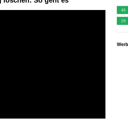
g löschen: So geht es
45
29
Wer