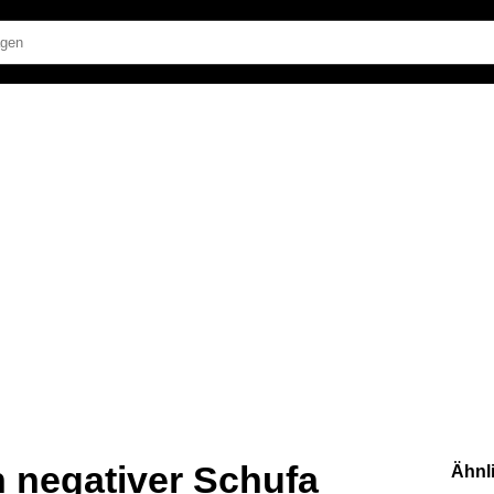
n negativer Schufa
Ähnl