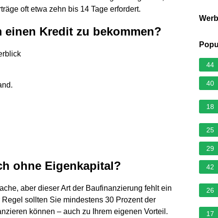
räge oft etwa zehn bis 14 Tage erfordert.
Wer
m einen Kredit zu bekommen?
Popu
rblick
44
40
and.
18
25
29
ch ohne Eigenkapital?
42
ache, aber dieser Art der Baufinanzierung fehlt ein
26
r Regel sollten Sie mindestens 30 Prozent der
nzieren können – auch zu Ihrem eigenen Vorteil.
17