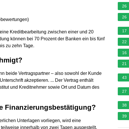
26
26
ebewertungen
)
17
reine Kreditbearbeitung zwischen einer und 20
dung können bei 70 Prozent der Banken ein bis fünf
22
is zu zehn Tage.
16
ehmigt?
21
wenn beide Vertragspartner – also sowohl der Kunde
43
nterschrift akzeptieren. ... Der Vertrag enthält
stitut und Kreditnehmer sowie Ort und Datum des
27
38
ne Finanzierungsbestätigung?
39
erlichen Unterlagen vorliegen, wird eine
 teilweise innerhalb von zwei Tagen ausgestellt,