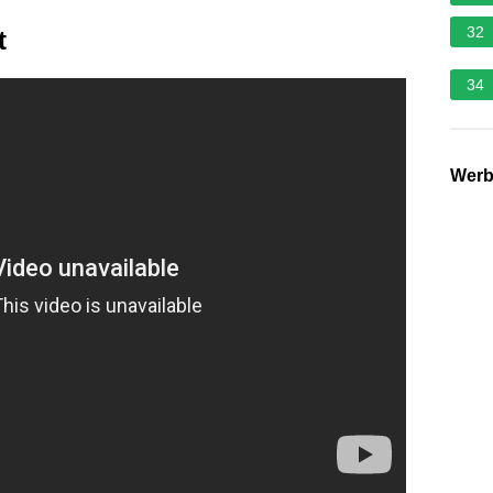
32
t
34
Wer