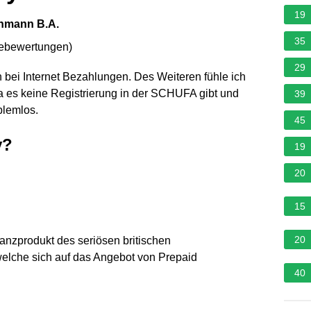
19
Lehmann B.A.
35
nebewertungen
)
29
ch bei Internet Bezahlungen. Des Weiteren fühle ich
a es keine Registrierung in der SCHUFA gibt und
39
blemlos.
45
y?
19
20
15
20
anzprodukt des seriösen britischen
welche sich auf das Angebot von Prepaid
40