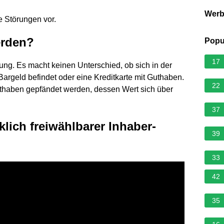
Wer
e Störungen vor.
erden?
Popu
17
ung. Es macht keinen Unterschied, ob sich in der
rgeld befindet oder eine Kreditkarte mit Guthaben.
22
uthaben gepfändet werden, dessen Wert sich über
37
ich freiwählbarer Inhaber-
39
33
42
35