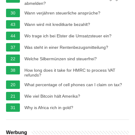
abmelden?
30
Wann verjähren steuerliche ansprüche?
43
Wann wird mit kreditkarte bezahlt?
44
Wo trage ich bei Elster die Umsatzsteuer ein?
37
Was steht in einer Rentenbezugsmitteilung?
22
Welche Silbermünzen sind steuerfrei?
38
How long does it take for HMRC to process VAT
refunds?
20
What percentage of cell phones can I claim on tax?
21
Wie viel Bitcoin hält Amerika?
31
Why is Africa rich in gold?
Werbung