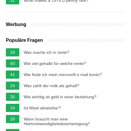
31
What makes a 1979 D penny rare?
Werbung
Populäre Fragen
18
Was mache ich in rente?
40
Wie viel gehalkt für welche rente?
41
Wie finde ich mein microsoft e mail konto?
24
Was zahlt der mdk als gehalt?
26
Wie wichtig ist geld in einer beziehung?
24
Ist Mwst absetzbar?
28
Wann braucht man eine
Heimnotwendigkeitsbescheinigung?