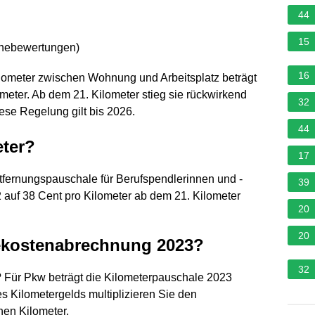
44
15
rnebewertungen
)
16
Kilometer zwischen Wohnung und Arbeitsplatz beträgt
meter. Ab dem 21. Kilometer stieg sie rückwirkend
32
ese Regelung gilt bis 2026.
44
eter?
17
tfernungspauschale für Berufspendlerinnen und -
39
 auf 38 Cent pro Kilometer ab dem 21. Kilometer
20
20
sekostenabrechnung 2023?
32
? Für Pkw beträgt die Kilometerpauschale 2023
s Kilometergelds multiplizieren Sie den
nen Kilometer.