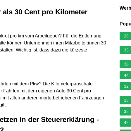
Wer
 als 30 Cent pro Kilometer
Popu
nkret pro km vom Arbeitgeber? Für die Entfernung
26
tte können Unternehmen ihren Mitarbeiter:innen 30
statten. Wichtig ist, dass dazu die kürzeste
35
38
44
Fahrten mit dem Pkw? Die Kilometerpauschale
32
r Fahrten mit dem eigenen Auto 30 Cent pro
n mit allen anderen mortorbetriebenen Fahrzeugen
18
ilt.
38
tzen in der Steuererklärung -
42
22