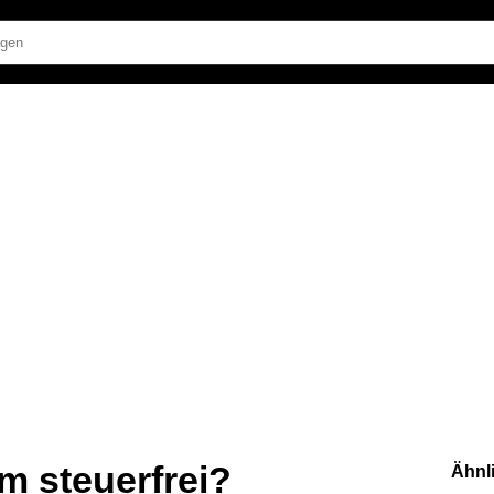
km steuerfrei?
Ähnl