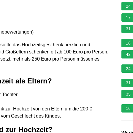
24
17
31
rnebewertungen
)
18
sollte das Hochzeitsgeschenk herzlich und
und Großeltern schenken oft ab 100 Euro pro Person.
42
setzt, mehr als 250 Euro pro Person müssen es
24
eit als Eltern?
31
35
r Tochter
16
k zur Hochzeit von den Eltern um die 200 €
ig vom Geschlecht des Kindes.
 zur Hochzeit?
Wer