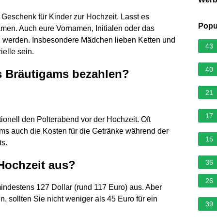
Geschenk für Kinder zur Hochzeit. Lasst es
Popu
Namen. Auch eure Vornamen, Initialen oder das
 werden. Insbesondere Mädchen lieben Ketten und
43
elle sein.
40
s Bräutigams bezahlen?
21
17
tionell den Polterabend vor der Hochzeit. Oft
ms auch die Kosten für die Getränke während der
15
ts.
 Hochzeit aus?
36
26
indestens 127 Dollar (rund 117 Euro) aus. Aber
 sollten Sie nicht weniger als 45 Euro für ein
39