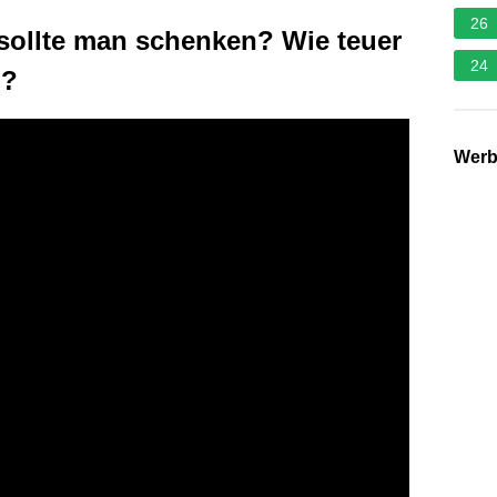
26
sollte man schenken? Wie teuer
24
n?
Wer