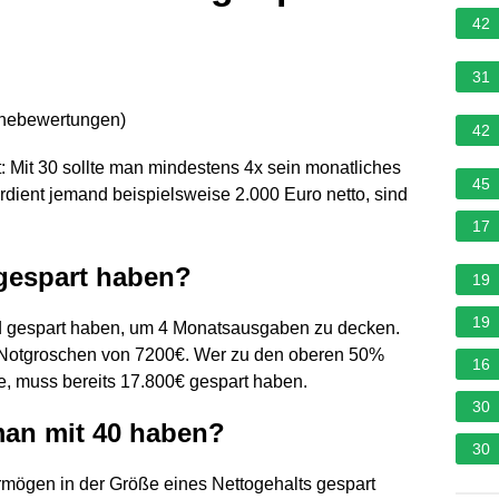
42
31
rnebewertungen
)
42
t: Mit 30 sollte man mindestens 4x sein monatliches
45
rdient jemand beispielsweise 2.000 Euro netto, sind
17
 gespart haben?
19
19
ld gespart haben, um 4 Monatsausgaben zu decken.
n Notgroschen von 7200€. Wer zu den oberen 50%
16
, muss bereits 17.800€ gespart haben.
30
man mit 40 haben?
30
ermögen in der Größe eines Nettogehalts gespart