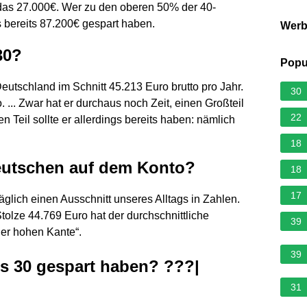
 das 27.000€. Wer zu den oberen 50% der 40-
bereits 87.200€ gespart haben.
Wer
30?
Popu
Deutschland im Schnitt 45.213 Euro brutto pro Jahr.
30
. ... Zwar hat er durchaus noch Zeit, einen Großteil
22
 Teil sollte er allerdings bereits haben: nämlich
18
Deutschen auf dem Konto?
18
17
 täglich einen Ausschnitt unseres Alltags in Zahlen.
tolze 44.769 Euro hat der durchschnittliche
39
er hohen Kante“.
39
is 30 gespart haben? ???|
31