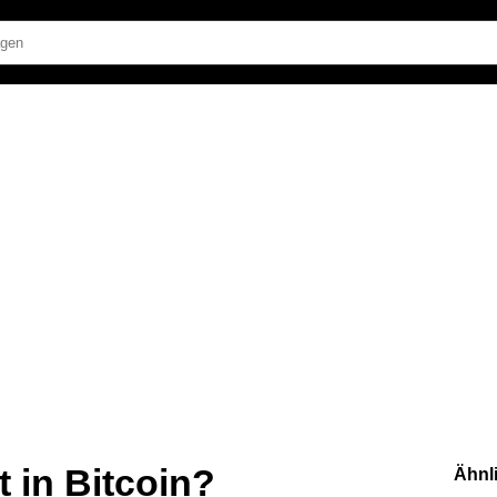
t in Bitcoin?
Ähnl