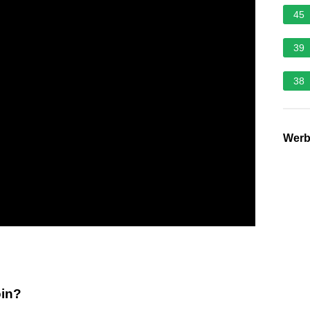
45
39
38
Wer
oin?