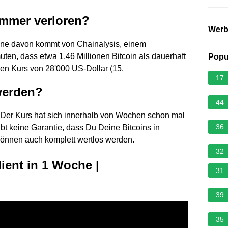
 immer verloren?
Wer
ine davon kommt von Chainalysis, einem
en, dass etwa 1,46 Millionen Bitcoin als dauerhaft
Popu
llen Kurs von 28'000 US-Dollar (15.
17
werden?
44
. Der Kurs hat sich innerhalb von Wochen schon mal
36
ibt keine Garantie, dass Du Deine Bitcoins in
können auch komplett wertlos werden.
32
ient in 1 Woche |
31
39
35